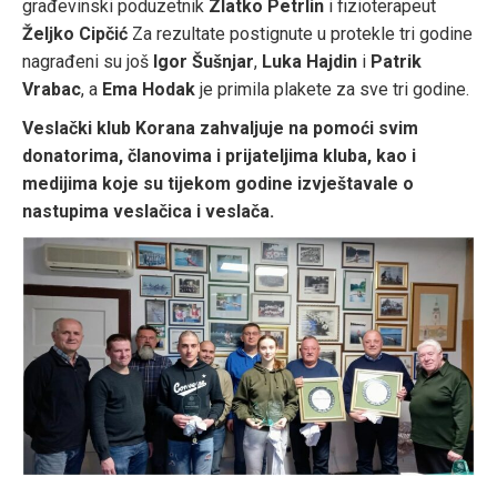
građevinski poduzetnik
Zlatko Petrlin
i fizioterapeut
Željko Cipčić
Za rezultate postignute u protekle tri godine
nagrađeni su još
Igor Šušnjar
,
Luka Hajdin
i
Patrik
Vrabac
, a
Ema Hodak
je primila plakete za sve tri godine.
Veslački klub Korana zahvaljuje na pomoći svim
donatorima, članovima i prijateljima kluba, kao i
medijima koje su tijekom godine izvještavale o
nastupima veslačica i veslača.