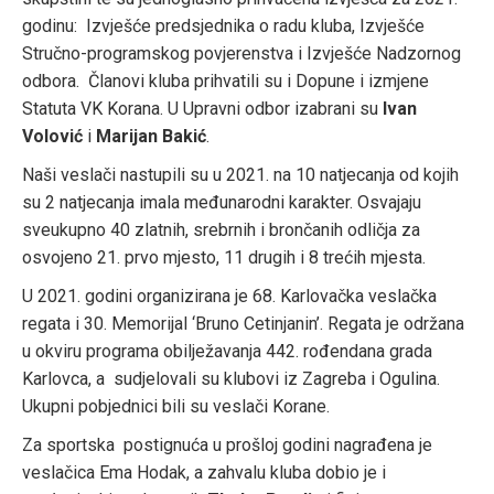
godinu: Izvješće predsjednika o radu kluba, Izvješće
Stručno-programskog povjerenstva i Izvješće Nadzornog
odbora. Članovi kluba prihvatili su i Dopune i izmjene
Statuta VK Korana. U Upravni odbor izabrani su
Ivan
Volović
i
Marijan Bakić
.
Naši veslači nastupili su u 2021. na 10 natjecanja od kojih
su 2 natjecanja imala međunarodni karakter. Osvajaju
sveukupno 40 zlatnih, srebrnih i brončanih odličja za
osvojeno 21. prvo mjesto, 11 drugih i 8 trećih mjesta.
U 2021. godini organizirana je 68. Karlovačka veslačka
regata i 30. Memorijal ‘Bruno Cetinjanin’. Regata je održana
u okviru programa obilježavanja 442. rođendana grada
Karlovca, a sudjelovali su klubovi iz Zagreba i Ogulina.
Ukupni pobjednici bili su veslači Korane.
Za sportska postignuća u prošloj godini nagrađena je
veslačica Ema Hodak, a zahvalu kluba dobio je i