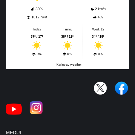
89%
2 km/h
1017 hPa
4%
Today
Tmrw.
Wed. 12
37º / 17º
38º / 22º
34º / 18º
0%
0%
0%
Karlovac weather
MEDIJI