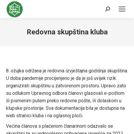
Search:
Redovna skupština kluba
8. ožujka održana je redovna izvještajna godišnja skupština.
U doba pandemije procijenjeno je da je još uvijek rizik
organizirati skupštinu u zatvorenom prostoru. Upravo zato
su odlukom Upravnog odbora članovi glasovali e-poštom
ili pismenim putem preko redovne pošte, ili dolaskom u
klupske prostorije. Sva dokumentacija bila je dostupna na
web stranici kluba i na oglasnoj ploči.
Većina članova s plaćenom članarinom odazvalo se
skupštini te su jednoglasno prihvaćena izvješća za 2021.