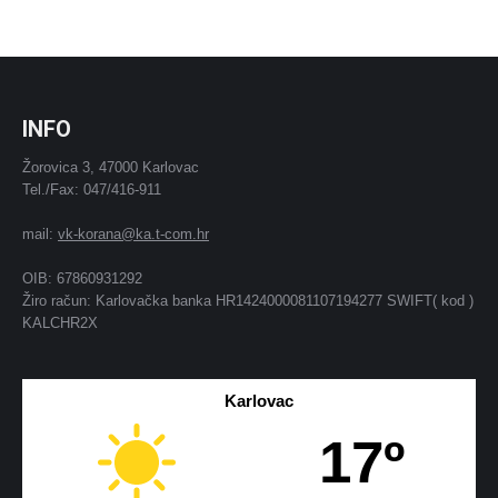
INFO
Žorovica 3, 47000 Karlovac
Tel./Fax: 047/416-911
mail:
vk-korana@ka.t-com.hr
OIB: 67860931292
Žiro račun: Karlovačka banka HR1424000081107194277 SWIFT( kod )
KALCHR2X
Karlovac
17º