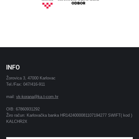
INFO
Žorovica 3, 47000 Karlovac
Tel./Fax: 047/416-911
mail:
vk-korana@ka.t-com.hr
OIB: 67860931292
Žiro račun: Karlovačka banka HR1424000081107194277 SWIFT( kod )
KALCHR2X