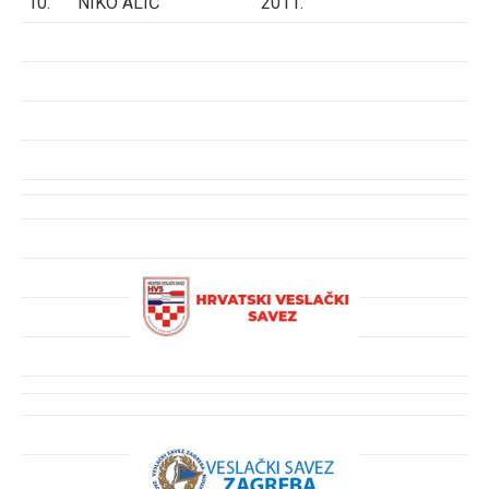
10.
NIKO ALIĆ
2011.