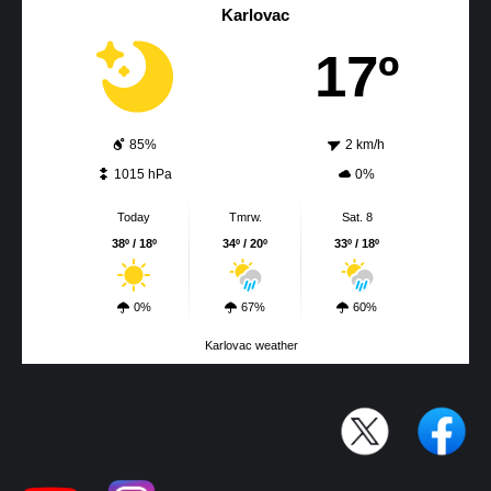
Karlovac
17º
85%
2 km/h
1015 hPa
0%
Today
Tmrw.
Sat. 8
38º / 18º
34º / 20º
33º / 18º
0%
67%
60%
Karlovac weather