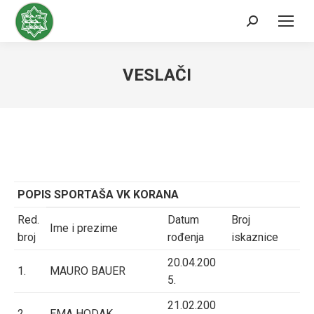
Search:
VESLAČI
POPIS SPORTAŠA VK KORANA
Red.
Datum
Broj
Ime i prezime
broj
rođenja
iskaznice
20.04.200
1.
MAURO BAUER
5.
21.02.200
2.
EMA HODAK