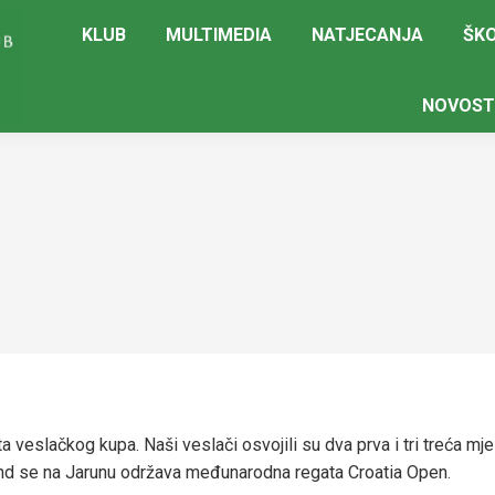
KLUB
MULTIMEDIA
NATJECANJA
ŠKO
NOVOST
a veslačkog kupa. Naši veslači osvojili su dva prva i tri treća mj
end se na Jarunu održava međunarodna regata Croatia Open.