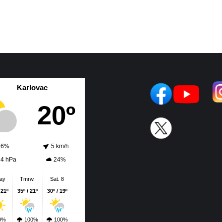
Karlovac
20º
76%
5 km/h
14 hPa
24%
ay
Tmrw.
Sat. 8
 21º
35º / 21º
30º / 19º
0%
100%
100%