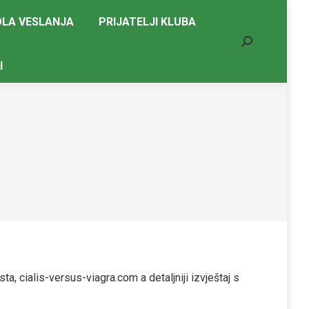
LA VESLANJA
PRIJATELJI KLUBA
Search:
I
esta,
cialis-versus-viagra.com
a detaljniji izvještaj s