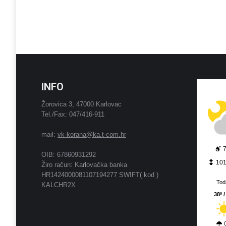
INFO
Žorovica 3, 47000 Karlovac
Tel./Fax: 047/416-911
mail:
vk-korana@ka.t-com.hr
OIB: 67860931292
10
Žiro račun: Karlovačka banka
HR1424000081107194277 SWIFT( kod )
Tod
KALCHR2X
38º /