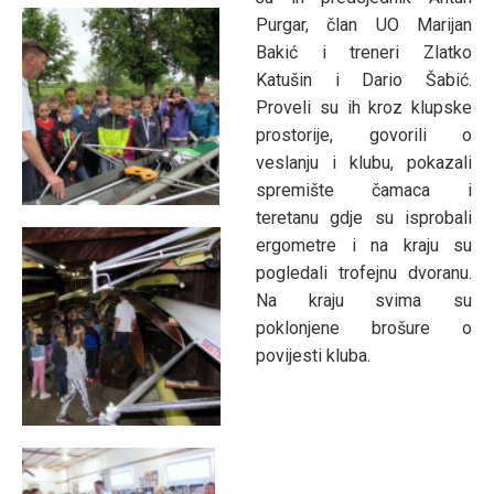
Purgar, član UO Marijan
Bakić i treneri Zlatko
Katušin i Dario Šabić.
Proveli su ih kroz klupske
prostorije, govorili o
veslanju i klubu, pokazali
spremište čamaca i
teretanu gdje su isprobali
ergometre i na kraju su
pogledali trofejnu dvoranu.
Na kraju svima su
poklonjene brošure o
povijesti kluba.