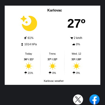
Karlovac
27º
61%
2 km/h
1014 hPa
0%
Today
Tmrw.
Wed. 12
36º / 21º
37º / 22º
33º / 20º
21%
0%
0%
Karlovac weather