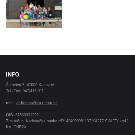
INFO
Žorovica 3, 47000 Karlovac
Tel./Fax: 047/416-911
mail:
vk-korana@ka.t-com.hr
OIB: 67860931292
Žiro račun: Karlovačka banka HR1424000081107194277 SWIFT( kod )
KALCHR2X