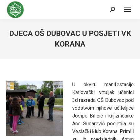
Search:
DJECA OŠ DUBOVAC U POSJETI VK
KORANA
U okviru manifestacije
Karlovački vrtuljak učenici
3d razreda OŠ Dubovac pod
vodstvom njihove učiteljice
Josipe Biličić i knjižničarke
Ane Sudarević posjetila su
Veslački klub Korana. Primili
su ih predsjednik Antun