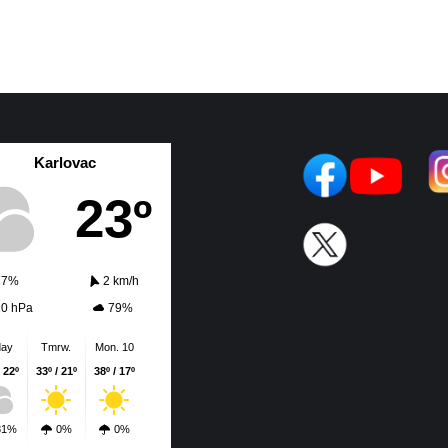
Karlovac
23º
77%
2 km/h
20 hPa
79%
day
Tmrw.
Mon. 10
/ 22º
33º / 21º
38º / 17º
81%
0%
0%