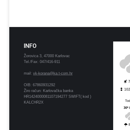
INFO
Žorovica 3, 47000 Karlovac
Tel./Fax: 047/416-911
mail:
vk-korana@ka.t-com.hr
OIB: 67860931292
10
Žiro račun: Karlovačka banka
HR1424000081107194277 SWIFT( kod )
To
KALCHR2X
30º 