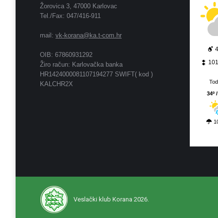
Žorovica 3, 47000 Karlovac
Tel./Fax: 047/416-911
mail:
vk-korana@ka.t-com.hr
OIB: 67860931292
10
Žiro račun: Karlovačka banka
HR1424000081107194277 SWIFT( kod )
To
KALCHR2X
34º /
1
Veslački klub Korana 2026.