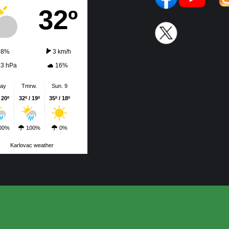
32º
48%
3 km/h
13 hPa
16%
day
Tmrw.
Sun. 9
 20º
32º / 19º
35º / 18º
00%
100%
0%
Karlovac weather