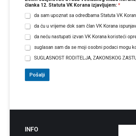
članka 12. Statuta VK Korana izjavljujem:
*
da sam upoznat sa odredbama Statuta VK Korana 
da ću u vrijeme dok sam član VK Korana ispunja
da neću nastupati izvan VK Korana koristeći opre
suglasan sam da se moji osobni podaci mogu kor
SUGLASNOST RODITELJA, ZAKONSKOG ZASTU
Pošalji
INFO