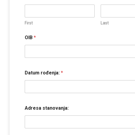
First
Last
OIB
*
Datum rođenja:
*
Adresa stanovanja: