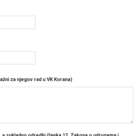
važni za njegov rad u VK Korana)
, a sukladno odredbi članka 12. Zakona o udrugama i