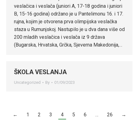
veslačica i veslača (juniori A, 17-18 godina i juniori
B, 15-16 godina) održano je u Pantelimonu 16. i 17.
rujna, kojim je otvorena prva olimpijska veslačka
staza u Rumunjskoj. Nastupilo je u dva dana više od
200 mladih veslačica i veslača iz 9 država
(Bugarska, Hrvatska, Grčka, Sjeverna Makedonija,…
ŠKOLA VESLANJA
Uncategorized
By
01/09/2023
←
1
2
3
4
5
6
…
26
→