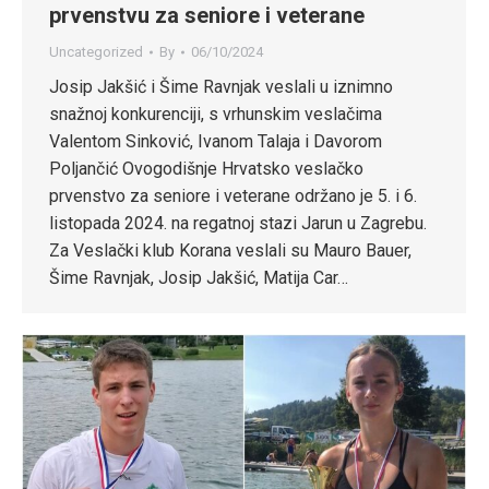
prvenstvu za seniore i veterane
Uncategorized
By
06/10/2024
Josip Jakšić i Šime Ravnjak veslali u iznimno
snažnoj konkurenciji, s vrhunskim veslačima
Valentom Sinković, Ivanom Talaja i Davorom
Poljančić Ovogodišnje Hrvatsko veslačko
prvenstvo za seniore i veterane održano je 5. i 6.
listopada 2024. na regatnoj stazi Jarun u Zagrebu.
Za Veslački klub Korana veslali su Mauro Bauer,
Šime Ravnjak, Josip Jakšić, Matija Car…