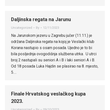
Daljinska regata na Jarunu
Uncategorized
By
12/11/2023
Na Jarunskom jezeru u Zagrebu jučer (11.11.) je
održana Daljinska regata na kojoj je Veslački klub
Korana nastupio s osam posada. Ujedno je to bi
bila posljednja ovogodišnja službena utrka. U utrci
broj 2 nastupali su seniori A i B i laki seniori A i B.
Od 18 posada Luka Hajdin se plasirao na 8. mjesto,
5.…
Finale Hrvatskog veslačkog kupa
2023.
Uncategorized
By
09/10/2023