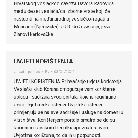
Hrvatskog veslačkog saveza Davora Radovića,
među deset veslača/ca izborne vrste koji će
nastupiti na međunarodnoj veslačkoj regati u
München (Njemačka), od 3. do 5. svibnja, jesu
članovi karlovačke…
UVJETI KORIŠTENJA
Uncategorized
By
03/01/2024
UVJETI KORIŠTENJA Prihvaćanje uvjeta korištenja
Veslački klub Korana omogućuje vam korištenje
usluga i sadržaja svog portala, koje je regulirano
ovim Uvjetima korištenja. Uvjeti korištenja
primjenjuju se na sve sadržaje i usluge na domeni u
vlasništvu. Korištenjem portala smatra se da su
korisnici u svakom trenutku upoznati s ovim
Uvjetima korištenja, te da ih u potpunosti…