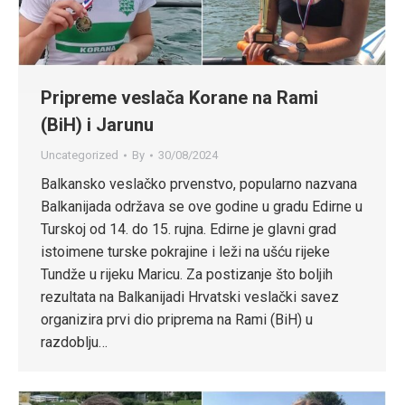
Pripreme veslača Korane na Rami
(BiH) i Jarunu
Uncategorized
By
30/08/2024
Balkansko veslačko prvenstvo, popularno nazvana
Balkanijada održava se ove godine u gradu Edirne u
Turskoj od 14. do 15. rujna. Edirne je glavni grad
istoimene turske pokrajine i leži na ušću rijeke
Tundže u rijeku Maricu. Za postizanje što boljih
rezultata na Balkanijadi Hrvatski veslački savez
organizira prvi dio priprema na Rami (BiH) u
razdoblju…