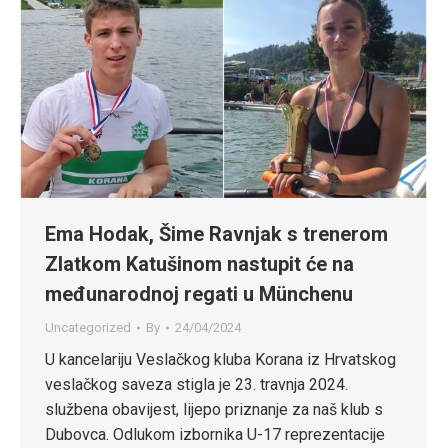
Ema Hodak, Šime Ravnjak s trenerom
Zlatkom Katušinom nastupit će na
međunarodnoj regati u Münchenu
Uncategorized
By
24/04/2024
U kancelariju Veslačkog kluba Korana iz Hrvatskog
veslačkog saveza stigla je 23. travnja 2024.
službena obavijest, lijepo priznanje za naš klub s
Dubovca. Odlukom izbornika U-17 reprezentacije