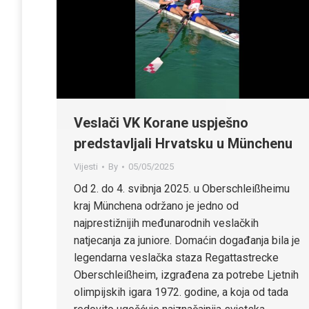
Veslači VK Korane uspješno
predstavljali Hrvatsku u Münchenu
Vijesti
By
05/05/2025
Od 2. do 4. svibnja 2025. u Oberschleißheimu
kraj Münchena održano je jedno od
najprestižnijih međunarodnih veslačkih
natjecanja za juniore. Domaćin događanja bila je
legendarna veslačka staza Regattastrecke
Oberschleißheim, izgrađena za potrebe Ljetnih
olimpijskih igara 1972. godine, a koja od tada