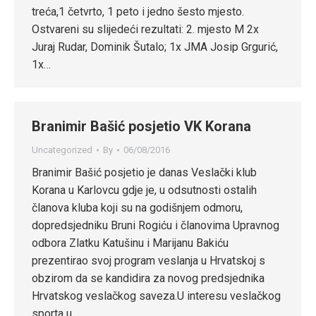
treća,1 četvrto, 1 peto i jedno šesto mjesto.
Ostvareni su slijedeći rezultati: 2. mjesto M 2x
Juraj Rudar, Dominik Šutalo; 1x JMA Josip Grgurić,
1x…
Branimir Bašić posjetio VK Korana
Uncategorized
By
06/08/2016
Branimir Bašić posjetio je danas Veslački klub
Korana u Karlovcu gdje je, u odsutnosti ostalih
članova kluba koji su na godišnjem odmoru,
dopredsjedniku Bruni Rogiću i članovima Upravnog
odbora Zlatku Katušinu i Marijanu Bakiću
prezentirao svoj program veslanja u Hrvatskoj s
obzirom da se kandidira za novog predsjednika
Hrvatskog veslačkog saveza.U interesu veslačkog
sporta u…