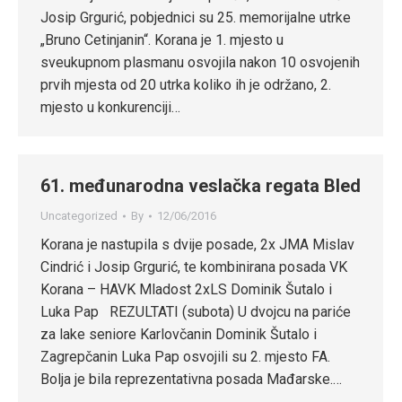
Josip Grgurić, pobjednici su 25. memorijalne utrke
„Bruno Cetinjanin“. Korana je 1. mjesto u
sveukupnom plasmanu osvojila nakon 10 osvojenih
prvih mjesta od 20 utrka koliko ih je održano, 2.
mjesto u konkurenciji…
61. međunarodna veslačka regata Bled
Uncategorized
By
12/06/2016
Korana je nastupila s dvije posade, 2x JMA Mislav
Cindrić i Josip Grgurić, te kombinirana posada VK
Korana – HAVK Mladost 2xLS Dominik Šutalo i
Luka Pap REZULTATI (subota) U dvojcu na pariće
za lake seniore Karlovčanin Dominik Šutalo i
Zagrepčanin Luka Pap osvojili su 2. mjesto FA.
Bolja je bila reprezentativna posada Mađarske.…