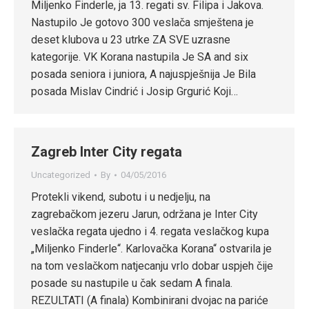
Miljenko Finderle, ja 13. regati sv. Filipa i Jakova.
Nastupilo Je gotovo 300 veslača smještena je
deset klubova u 23 utrke ZA SVE uzrasne
kategorije. VK Korana nastupila Je SA and six
posada seniora i juniora, A najuspješnija Je Bila
posada Mislav Cindrić i Josip Grgurić Koji…
Zagreb Inter City regata
Uncategorized
By
04/05/2016
Protekli vikend, subotu i u nedjelju, na
zagrebačkom jezeru Jarun, održana je Inter City
veslačka regata ujedno i 4. regata veslačkog kupa
„Miljenko Finderle“. Karlovačka Korana“ ostvarila je
na tom veslačkom natjecanju vrlo dobar uspjeh čije
posade su nastupile u čak sedam A finala.
REZULTATI (A finala) Kombinirani dvojac na pariće