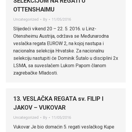
SELEKCIJOM NA REGATI U
OTTENSHAIMU
Uncategorized
By
11/05/2016
Slijedeći vikend 20 – 22. 5. 2016. u Linz-
Otensheimu Austrija, održava se Međunarodna
veslačka regata EUROW 2, na kojoj nastupa i
nacionalna selekcija Hrvatske. Za nacionalnu
selekciju nastupiti će Dominik Šutalo u disciplini 2x
LSMA, sa suveslačem Lukom Papom članom
zagrebačke Mladosti.
13. VESLAČKA REGATA sv. FILIP I
JAKOV – VUKOVAR
Uncategorized
By
11/05/2016
Vukovar Je bio domaćin 5. regati veslačkog Kupe