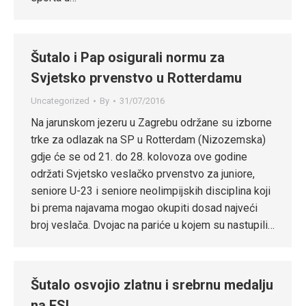
Šutalo i Pap osigurali normu za
Svjetsko prvenstvo u Rotterdamu
Uncategorized
By
31/07/2016
Na jarunskom jezeru u Zagrebu održane su izborne
trke za odlazak na SP u Rotterdam (Nizozemska)
gdje će se od 21. do 28. kolovoza ove godine
održati Svjetsko veslačko prvenstvo za juniore,
seniore U-23 i seniore neolimpijskih disciplina koji
bi prema najavama mogao okupiti dosad najveći
broj veslača. Dvojac na pariće u kojem su nastupili…
Šutalo osvojio zlatnu i srebrnu medalju
na ESI