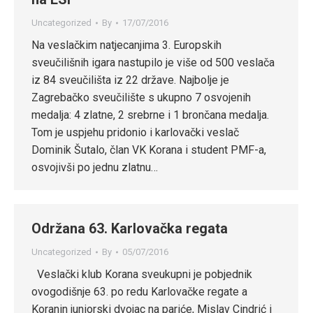
Uncategorized
By
17/07/2016
Na veslačkim natjecanjima 3. Europskih
sveučilišnih igara nastupilo je više od 500 veslača
iz 84 sveučilišta iz 22 države. Najbolje je
Zagrebačko sveučilište s ukupno 7 osvojenih
medalja: 4 zlatne, 2 srebrne i 1 brončana medalja.
Tom je uspjehu pridonio i karlovački veslač
Dominik Šutalo, član VK Korana i student PMF-a,
osvojivši po jednu zlatnu…
Održana 63. Karlovačka regata
Uncategorized
By
05/07/2016
Veslački klub Korana sveukupni je pobjednik
ovogodišnje 63. po redu Karlovačke regate a
Koranin juniorski dvojac na pariće, Mislav Cindrić i