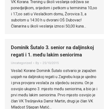
VK Korana. Trening u školi veslanja održava se
ponedjeljkom, srijedom i petkom u terminima 10,oo
i 17,oo sati u Veslačkom domu, Žorovica 3, a
subotom u 14:30 h u dvorani OŠ Dubovac!
Članarina u školi veslanja iznosi 50,00 kuna…
Dominik Šutalo 3. senior na daljinskoj
regati i 1. među lakim seniorima
Uncategorized
By
25/10/2015
Veslač Korane Dominik Šutalo ostvario je zapažen
uspjeh na daljinskoj regati u Zagrebu koja je ujedno
i prva provjera veslača za sljedeću sezonu. On je
osvojio ukupno 3. mjesto među seniorima, a bio je i
prvi među lakim seniorima. Prvo mjesto osvojio je
član VK Trešnjevka Damir Martin, drugi je član VK
Mladost Stjepan Matić…