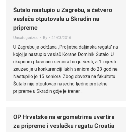
Šutalo nastupio u Zagrebu, a četvero
veslača otputovala u Skradin na
pripreme
Uncategorized
By
21/03/2016
U Zagrebu je održana „Proljetna daljinska regata“ na
kojoj je nastupio veslač Korane Dominik Šutalo. U
ukupnom plasmanu seniora bio je šesti, a 1. mjesto
zauzeo je u konkurenciji lakih seniora do 23 godine.
Nastupilo je 15 seniora. Zbog obveza na fakultetu
Šutalo nije otputovao na jedno tjedne proljetne
pripreme u Skradin gdje je trener…
OP Hrvatske na ergometrima uvertira
za pripreme i veslačku regatu Croatia