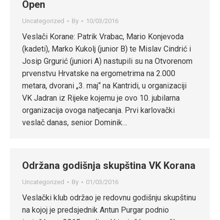
Open
Uncategorized
By
10/03/2016
Veslači Korane: Patrik Vrabac, Mario Konjevoda
(kadeti), Marko Kukolj (junior B) te Mislav Cindrić i
Josip Grgurić (juniori A) nastupili su na Otvorenom
prvenstvu Hrvatske na ergometrima na 2.000
metara, dvorani „3. maj“ na Kantridi, u organizaciji
VK Jadran iz Rijeke kojemu je ovo 10. jubilarna
organizacija ovoga natjecanja. Prvi karlovački
veslač danas, senior Dominik…
Održana godišnja skupština VK Korana
Uncategorized
By
01/03/2016
Veslački klub održao je redovnu godišnju skupštinu
na kojoj je predsjednik Antun Purgar podnio