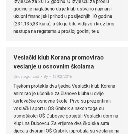
izvješće za 2015. godinu. U izvješću za prošlu
godinu je naglašeno da je klub ostvario najmanji
ukupni financijski prihod u posljednjih 10 godina
(231.135,33 kuna), a što je bilo vidljivo i kroz broj
nastupa na regatama u prošloj godini, te u…
Veslački klub Korana promovirao
veslanje u osnovnim školama
Uncategorized
By
12/02/2016
Tijekom protekla dva tjedna Veslački klub Korana
animirao je učenike za članove kluba u dvije
karlovačke osnovne škole. Prvo su prezentirali
veslački sport u OŠ Grabrik a nakon toga su
osmoškolci OŠ Dubovac posjetili Veslački dom na
Kupi, na Dubovcu. Za vrijeme dva školska sata
djeca u dvorani OŠ Grabrik isprobala su veslanje na