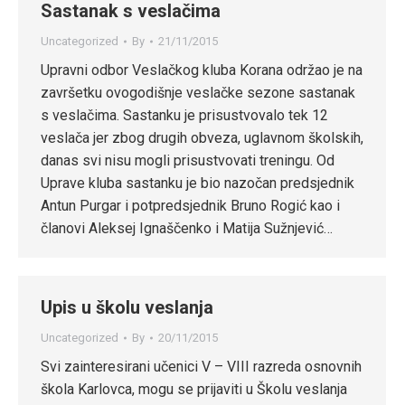
Sastanak s veslačima
Uncategorized
By
21/11/2015
Upravni odbor Veslačkog kluba Korana održao je na
završetku ovogodišnje veslačke sezone sastanak
s veslačima. Sastanku je prisustvovalo tek 12
veslača jer zbog drugih obveza, uglavnom školskih,
danas svi nisu mogli prisustvovati treningu. Od
Uprave kluba sastanku je bio nazočan predsjednik
Antun Purgar i potpredsjednik Bruno Rogić kao i
članovi Aleksej Ignaščenko i Matija Sužnjević…
Upis u školu veslanja
Uncategorized
By
20/11/2015
Svi zainteresirani učenici V – VIII razreda osnovnih
škola Karlovca, mogu se prijaviti u Školu veslanja