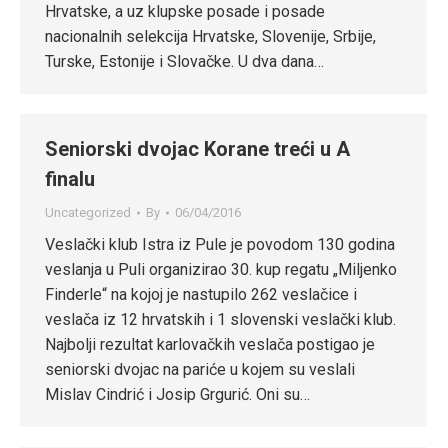
Hrvatske, a uz klupske posade i posade
nacionalnih selekcija Hrvatske, Slovenije, Srbije,
Turske, Estonije i Slovačke. U dva dana…
Seniorski dvojac Korane treći u A
finalu
Uncategorized
By
06/04/2016
Veslački klub Istra iz Pule je povodom 130 godina
veslanja u Puli organizirao 30. kup regatu „Miljenko
Finderle“ na kojoj je nastupilo 262 veslačice i
veslača iz 12 hrvatskih i 1 slovenski veslački klub.
Najbolji rezultat karlovačkih veslača postigao je
seniorski dvojac na pariće u kojem su veslali
Mislav Cindrić i Josip Grgurić. Oni su…