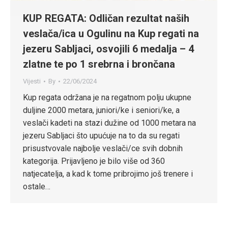
KUP REGATA: Odličan rezultat naših
veslača/ica u Ogulinu na Kup regati na
jezeru Sabljaci, osvojili 6 medalja – 4
zlatne te po 1 srebrna i brončana
Vijesti
By
22/06/2024
Kup regata održana je na regatnom polju ukupne
duljine 2000 metara, juniori/ke i seniori/ke, a
veslači kadeti na stazi dužine od 1000 metara na
jezeru Sabljaci što upućuje na to da su regati
prisustvovale najbolje veslači/ce svih dobnih
kategorija. Prijavljeno je bilo više od 360
natjecatelja, a kad k tome pribrojimo još trenere i
ostale…